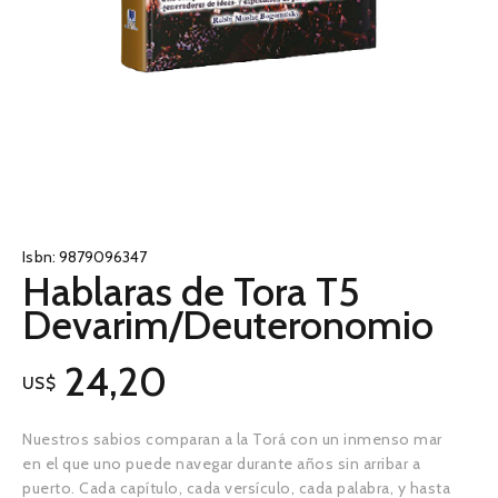
Isbn:
9879096347
Hablaras de Tora T5
Devarim/Deuteronomio
24,20
US$
Nuestros sabios comparan a la Torá con un inmenso mar
en el que uno puede navegar durante años sin arribar a
puerto. Cada capítulo, cada versículo, cada palabra, y hasta