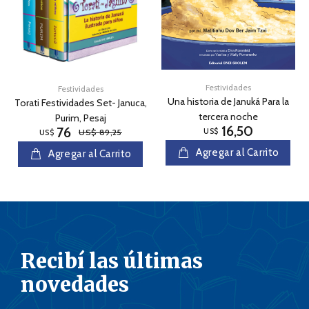
Festividades
Festividades
Una historia de Januká Para la
Torati Festividades Set- Januca,
tercera noche
Purim, Pesaj
16,50
76
US$
US$ 89,25
US$
Agregar al Carrito
Agregar al Carrito
Recibí las últimas
novedades