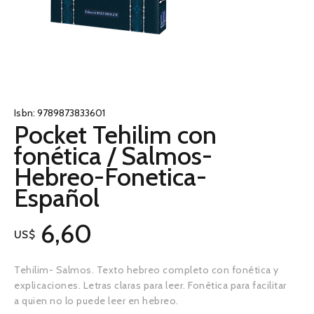
Isbn:
9789873833601
Pocket Tehilim con
fonética / Salmos-
Hebreo-Fonetica-
Español
6,60
US$
Tehilim- Salmos. Texto hebreo completo con fonética y
explicaciones. Letras claras para leer. Fonética para facilitar
a quien no lo puede leer en hebreo.